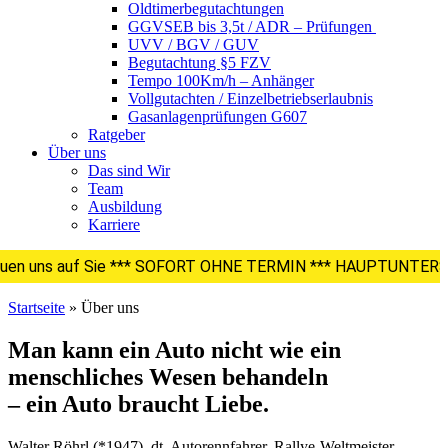
Oldtimerbegutachtungen
GGVSEB bis 3,5t / ADR – Prüfungen
UVV / BGV / GUV
Begutachtung §5 FZV
Tempo 100Km/h – Anhänger
Vollgutachten / Einzelbetriebserlaubnis
Gasanlagenprüfungen G607
Ratgeber
Über uns
Das sind Wir
Team
Ausbildung
Karriere
euen uns auf Sie *** SOFORT OHNE TERMIN *** HAUPTUNTE
Startseite
»
Über uns
Man kann ein Auto nicht wie ein
menschliches Wesen behandeln
– ein Auto braucht Liebe.
Walter Röhrl (*1947), dt. Autorennfahrer, Rallye-Weltmeister