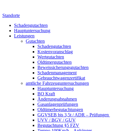
Standorte
Schadengutachten
Hauptuntersuchung
Leistungen
Gutachten
Schadengutachten
Kostenvoranschlag
Wertgutachten
Oldtimergutachten
Beweissicherungsgutachten
Schadenmanagement
Gebrauchtwagenzertifikat
amtliche Fahrzeuguntersuchungen
Hauptuntersuchung
BO Kraft
Änderungsabnahmen
Gasanlagenprüfungen
Oldtimerbegutachtungen
GGVSEB bis 3,5t / ADR – Prüfungen
UVV / BGV / GUV
Begutachtung §5 FZV
Tempo 100Km/h – Anhänger